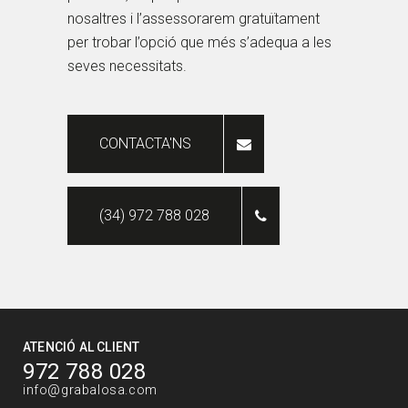
nosaltres i l’assessorarem gratuïtament
per trobar l’opció que més s’adequa a les
seves necessitats.
CONTACTA'NS
(34) 972 788 028
ATENCIÓ AL CLIENT
972 788 028
info@grabalosa.com