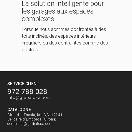
La solution intelligente pour
les garages aux espaces
complexes
Lorsque nous sommes confrontés à des
toits inclinés, des espaces intérieurs
irréguliers ou des contraintes comme des
poutres,...
SERVICE CLIENT
972 788 028
info@grabalosa.com
CATALOGNE
Ctra. de l'Escala, km 3,8. 17141
Bellcaire d'Empordà (Girona)
comercial@grabalosa.com