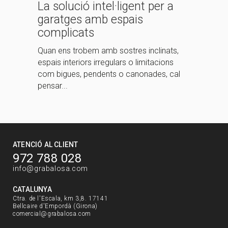
La solució intel·ligent per a
garatges amb espais
complicats
Quan ens trobem amb sostres inclinats,
espais interiors irregulars o limitacions
com bigues, pendents o canonades, cal
pensar...
ATENCIÓ AL CLIENT
972 788 028
info@grabalosa.com
CATALUNYA
Ctra. de l'Escala, km 3,8. 17141
Bellcaire d'Empordà (Girona)
comercial@grabalosa.com