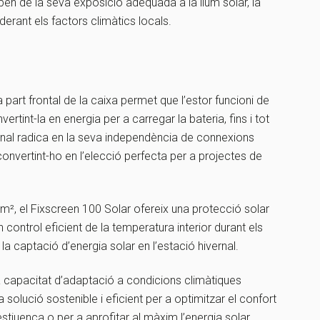
pèn de la seva exposició adequada a la llum solar, la
rant els factors climàtics locals.
 part frontal de la caixa permet que l’estor funcioni de
rtint-la en energia per a carregar la bateria, fins i tot
onal radica en la seva independència de connexions
 convertint-ho en l’elecció perfecta per a projectes de
², el Fixscreen 100 Solar ofereix una protecció solar
control eficient de la temperatura interior durant els
a captació d’energia solar en l’estació hivernal.
a capacitat d’adaptació a condicions climàtiques
olució sostenible i eficient per a optimitzar el confort
r estiuenca o per a aprofitar al màxim l’energia solar