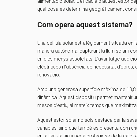
alimentació solar. L’eficàcia d’aquest estor de
qual cosa es determina geogràficament conside
Com opera aquest sistema?
Una cèl·lula solar estratègicament situada en la
manera autònoma, capturant la llum solar i conve
en dies menys assolellats. L’avantatge addici
elèctriques i l’absència de necessitat d’obres,
renovació.
Amb una generosa superfície màxima de 10,8 m
dinàmica. Aquest dispositiu permet mantenir un 
mesos d’estiu, al mateix temps que maximitza l
Aquest estor solar no sols destaca per la sev
variables, sinó que també es presenta com una s
en la llar. Ja sigui per a protegir-se de la calo