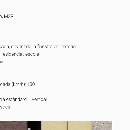
io, MSR
ada, davant de la finestra en l’exterior
, residencial, escola
ció
ncada (km/h): 130
tra estàndard – vertical
stres