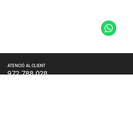
ATENCIÓ AL CLIENT
972 788 028
info@grabalosa.com
CATALUNYA
Ctra. de l'Escala, km 3,8. 17141
Bellcaire d'Empordà (Girona)
comercial@grabalosa.com
FRANÇA
5 Rue du Moulinas
66330 Cabestany, Perpignan (França)