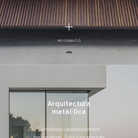
INFORMACIÓ
Arquitectura
metàl·lica
Consultoria i assessorament
personalitzat. Solucions integrals