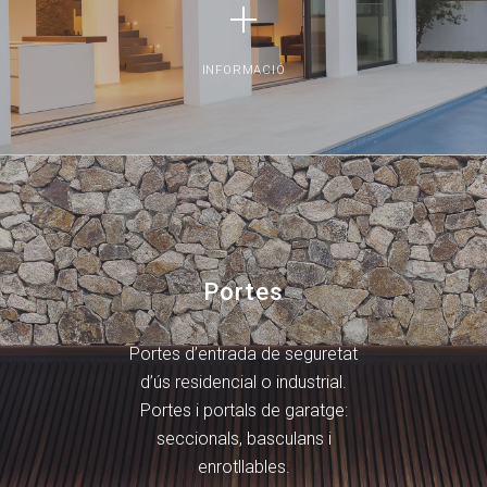
INFORMACIÓ
Portes
Portes d’entrada de seguretat
d’ús residencial o industrial.
Portes i portals de garatge:
seccionals, basculans i
enrotllables.