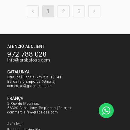
1
2
3
ATENCIÓ AL CLIENT
972 788 028
info@grabalosa.com
CATALUNYA
Ctra. de l'Escala, km 3,8. 17141
Bellcaire d'Empordà (Girona)
comercial@grabalosa.com
FRANÇA
5 Rue du Moulinas
66330 Cabestany, Perpignan (França)
commercialfr@grabalosa.com
Avís legal
Política de privacitat