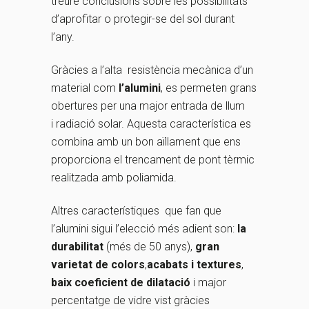
treure conclusions sobre les possibilitats
d’aprofitar o protegir-se del sol durant
l’any.
Gràcies a l’alta resistència mecànica d’un
material com
l’alumini
, es permeten grans
obertures per una major entrada de llum
i radiació solar. Aquesta característica es
combina amb un bon aïllament que ens
proporciona el trencament de pont tèrmic
realitzada amb poliamida.
Altres característiques que fan que
l’alumini sigui l’elecció més adient son:
la
durabilitat
(més de 50 anys),
gran
varietat de colors
,
acabats i textures
,
baix coeficient de dilatació
i major
percentatge de vidre vist gràcies