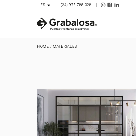
(34) 972 788 028
ES
HOME
/
MATERIALES