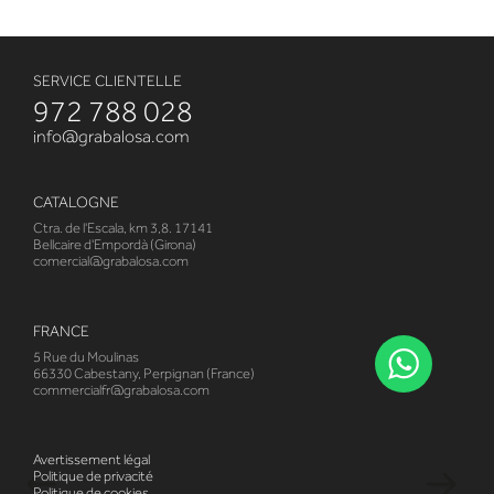
SERVICE CLIENTELLE
972 788 028
info@grabalosa.com
CATALOGNE
Ctra. de l'Escala, km 3,8. 17141
Bellcaire d'Empordà (Girona)
comercial@grabalosa.com
FRANCE
5 Rue du Moulinas
66330 Cabestany, Perpignan (France)
commercialfr@grabalosa.com
Avertissement légal
Politique de privacité
Politique de cookies