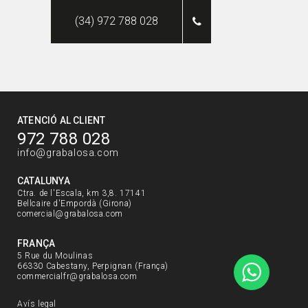
(34) 972 788 028
ATENCIÓ AL CLIENT
972 788 028
info@grabalosa.com
CATALUNYA
Ctra. de l'Escala, km 3,8. 17141
Bellcaire d'Empordà (Girona)
comercial@grabalosa.com
FRANÇA
5 Rue du Moulinas
66330 Cabestany, Perpignan (França)
commercialfr@grabalosa.com
Avís legal